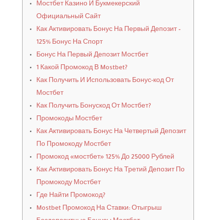
Мостбет Казино И Букмекерский
Официальный Сайт
Как Активировать Бонус На Первый Депозит –
125% Бонус На Спорт
Бонус На Первый Депозит Мостбет
1 Какой Промокод В Mostbet?
Как Получить И Использовать Бонус-код От
Мостбет
Как Получить Бонускод От Мостбет?
Промокоды Мостбет
Как Активировать Бонус На Четвертый Депозит
По Промокоду Мостбет
Промокод «мостбет» 125% До 25000 Рублей
Как Активировать Бонус На Третий Депозит По
Промокоду Мостбет
Где Найти Промокод?
Mostbet Промокод На Ставки: Отыгрыш