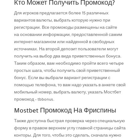
Кто Может Получить Промокод?
Для игроков предлагается более 15 различных
вариантов валюты, выбрать которую нужно при
регистрации. Все промокоды размещены на сайте
на основании информации, предоставленной самим
интернет-магазином или найденной в свободных
источниках. На второй депозит пользователи могут
получить на выбор два вида приветственных бонуса.
Таким образом, вам необходимо пройти всего четыре
простых шага, чтобы получить свой приветственный
бонус. Если вы выбрали вариант регистрации с
помощью телефона, то вам надо указать в анкете свой
мобильный номер, выбрать валюту, указать Мостбет
промокод – tbbonus.
Mostbet Промокод На Фриспины
Также доступна быстрая проверка через специальную
форму в правом верхнем углу главной страницы сайта
конторы. Для того, чтобы это сделать, сначала нужно