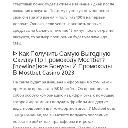
стартовый бонус будет активен в течение 7 дней после
создания аккаунта. Поэтому нужно успеть пополнить
свой счет за это время и получить 100% на первый
депозит. Однако, если успеть положить первые
средства на баланс в течение 15 минут после открытия
аккаунта, то размер поощрения будет увеличен до
125%.
ᐈ Как Получить Самую Выгодную
Скидку По Промокоду Мостбет?
[newline]все Бонусы И Промокоды
В Mostbet Casino 2023
На сайте будет размещена информация о том, какой
промокод предлагает БК Мостбет. Он представляет
собой особую комбинацию из цифр и букв, с помощью
которой игрок может получить фрибеты или другие
виды поощрений для комфортной игры. У Mostbet есть
Telegram-канал, где вы можете получать последние
новости о рейтингах, трансферах и игроках.