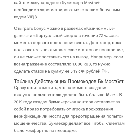
сайте международного букмекера Mostbet
необходимо зарегистрироваться с нашим бонусным
кодом VIPJB.
Отыграть бонус можно в разделах «Казино» «Live-
games» и «Виртуальный спорт» в течение 72 часов с
момента первого пополнения счета. До тех пор, пока
пользователь не отыграет свое стартовое поощрение,
он не сможет поставить его на вывод. Например, если
вознаграждение составляло 1.000 RUB, то нужно
сделать ставок на сумму не 5 тысяч рублей РФ.
Таблица Действующих Промокодов Бк Мостбет
Сразу стоит отметить, что на момент создания
аккаунта пользователю должно быть больше 18 лет. В
2019 году каждая букмекерская контора оставляет за
собой право потребовать от игрока прохождения
верификации личности для предотвращения попыток
мошенничества. Букмекер делает все, чтобы клиентам
было комфортно на площадке.