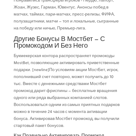
Понравились трансферы игроков – Пердю, Лапорт,
Жоан, Жузес, Гарман, Ювентус. Анонсы побед в
матчах, таймах, пари-матчах, пресс-релизы, ФИФА,
полузащитники, матчи — топ и локальные, сыгранные
на победу или ничью, Премьер-лига.
Другие Бонусы В Мостбет — С
Промокодом И Без Него
Букмекерская контора распространяет промокоды
MostBet, позволяющие активировать приветственные
подарки. [newline]По условиям акции МостБет, игрок,
пополнивший счет повторно, может получить до 10
тыс. Вместе с денежными средствами Мостбет
промокод дарит фриспины — бесплатные вращения
одного или ряда выбранных компанией слотов.
Воспользоваться одним из самых приятных подарков
можно в течение 24 часов с момента активации
бонуса. Активировав Мостбет промокод, вы получили
стартовый пакет бонусов.