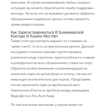
законами. В случае возникновения любых спорных
ситуаций, вы можете обратиться в службу поддержки
конторы. Но если это не возымеет должного эффекта –
официальные надзорные органы готовы защитить
права каждого игрока.
Как Зарегистрироваться В Букмекерской
Конторе И Казино Мостбет
Также стоит рассмотреть вариант со ставками на
“демо счете”, то есть на виртуальные деньги. Данный
инструмент отлично поможет протестировать
различного рода стратегии, приспособиться к ставкам
и разобраться во всех обозначениях ставок на спорт.
Обратите особое внимание на рекомендацию не
заключать пари на целые форы и тоталы, так как это
невыгодно исключительно для игрока. Представим,
что мы заключили пари на футбольный матч
Чемпионата Египта по футболу между командами
Вади Дегла и Аль Ахли Каир.
По тем или иным причинам, у игрока может не