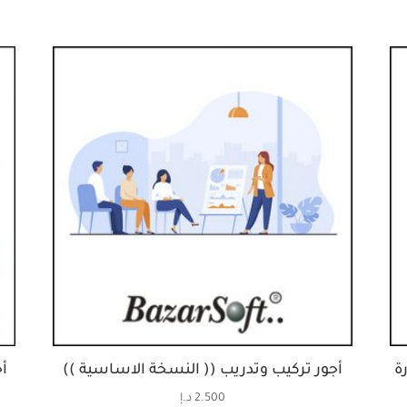
ة
أجور تركيب وتدريب (( النسخة الاساسية ))
أ
2.500
د.إ