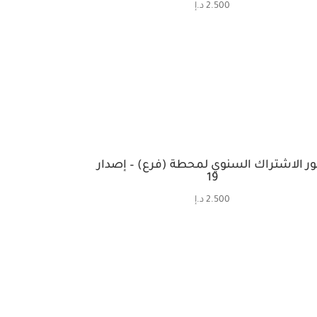
2.500
د.إ
ور الاشتراك السنوي لمحطة (فرع) – إصدار
19
2.500
د.إ