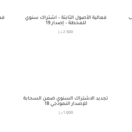
ب
فعالية الأصول الثابتة – اشتراك سنوي
فع
للمحطة – إصدار 19
2.500
د.إ
تجديد الاشتراك السنوي ضمن السحابة
للإصدار النموذجي 18
1.000
د.إ