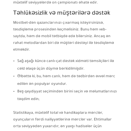
müxtəlif səviyyələrdə on çempionatı əhatə edir.
Təhlükəsizlik və müştərilərə dəstək
Mostbet-dən qazanclarınızı çıxarmaq istəyirsinizsə,
təsdiqləmə prosesindən keçməlisiniz. Bunu həm veb-
saytda, həm də mobil tətbiqdə edə bilərsiniz. Ancaq ən
rahat metodlardan biri də müştəri dəstəyi ilə təsdiqləmə
etməkdir.
Sağ aşağı küncə canlı-çat dəstək xidməti təmsilçiləri ilə
cəld əlaqə üçün düymə bərkidilmişdir.
Əlbəttə ki, bu, həm canlı, həm də tədbirdən əvvəl mərc
edilən ən populyar oyundur.
Beş qeydiyyat seçimindən birini seçin və məlumatlarınızı
təqdim edin;
Statistikaya, müxtəlif total və handikaplara mərclər,
oyunçuların fərdi nailiyyətlərinə mərclər var. Ehtimallar
orta səviyyədən yuxarıdır, ən yaxşı hadisələr üçün