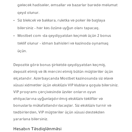
gələcək hadisələr, əmsallar və bazarlar barədə məlumat
qeyd olunur.
Siz blekcek və bakkara, ruletka və poker ilə başlaya
bilərsiniz – hər kəs özünə uyğun olanı tapacaq.
Mostbet com -da qeydiyyatdan keçmək üçün 2 bonus
təklif olunur – idman bahisləri və kazinoda oynamaq
üçün.
Depozitə görə bonus şirkətdə qeydiyyatdan keçmiş,
depozit etmiş və ilk mərcini etmiş bütün müştərilər üçün
əlçatandır. Azərbaycanda Mostbet kazinosunda siz əlavə
xüsusi xidmətlər üçün eksklüziv VIP klublara qoşula bilərsiniz.
VIP proqramı çərçivəsində üzvlər onların oyun
ehtiyaclarına uyğunlaşdırılmış eksklüziv təkliflər və
bonuslarla mükafatlandırılacaqlar. Siz eksklüziv turnir və
tədbirlərdən, VIP müştərilər üçün xüsusi dəstəkdən
yararlana bilərsiniz.
Hesabın Təsdiqlənməsi