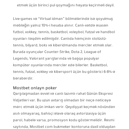
etmək üçün birinci pul qoymağını həyata keçirməli deyil.
Live-games və “Virtual idman” bölmələrində isə qoyulmuş
məbləğin yalnız 10%-i hesaba alınır. Canlı-xətdə əsasən
futbol, xokkey, tennis, basketbol, voleybol, futzal və handbol
oyunları təqdim edilmişdir. Canlıda həmçinin stolüstü-
tennis, bilyard, boks və kiberidmanda mərclər etmək olar.
Burada oyunçular Counter-Strike, Dota 2, League of
Legends, Valorant yarışlarında və başqa populyar
kompüter oyunlarında mərclər edə bilərlər. Basketbol,
tennis, futzal, xokkey və kibersport üçün bu göstərici 6-8%-ə
bərabərdir.
Mostbet onlayn poker
Qarşılaşmadan əvvəl və canlı lazımlı rahat Günün Ekspresi
Vidjetləri var. Bu uzun axtarış olmadan bir neçə nəticəyə
mərc etmək üçün imkan verir. Qeydiyyat keçmək növündən
asılı olmayaraq, bahisçi əlavə olaraq avtorizasiya üçün
parol, habelə varsa, promosyon kodu göstərməlidir. Rəsmi
saytında, Mostbet com bukmeker kontoruna daxil olduqdan