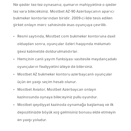
Nə qədər tez-tez oynasanız, qumarın mahiyyətinə o qədər
tez vara biləcəksiniz. Mostbet AZ-90 Azərbaycanın aparıcı
bukmeker kontorlarından biridir. 2009-ci ildə təsis edilən
şirkət onlayn mərc sahəsində əsas oyunçuya çevrilib.
Rəsmi saytında, Mostbet com bukmeker kontoruna daxil
olduqdan sonra, oyunçular özləri haqqında məlumatı
şəxsi kabinetdə doldurulmalıdırlar.
Həmçinin canlı yayım funksiyası vasitəsilə meydançadakı
oyunçuların fəaliyyətini izləyə də bilərsiniz.
Mostbet AZ bukmeker kontoru azərbaycanlı oyunçular
üçün ən yaxşı seçim hesab olunur.
Mostbet Aviator, Mostbet Azərbaycan onlayn
kazinosunda oynaya biləcəyiniz pullu oyundur.
Mostbet qeydiyyat kazinoda oynamağa başlamaq və ilk
depozitinizdə böyük xoş gəlmisiniz bonusu əldə etməyin
ən yaxşı yoludur.