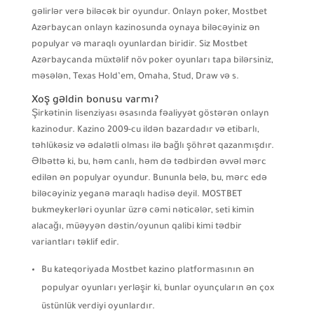
gəlirlər verə biləcək bir oyundur. Onlayn poker, Mostbet
Azərbaycan onlayn kazinosunda oynaya biləcəyiniz ən
populyar və maraqlı oyunlardan biridir. Siz Mostbet
Azərbaycanda müxtəlif növ poker oyunları tapa bilərsiniz,
məsələn, Texas Hold’em, Omaha, Stud, Draw və s.
Xoş gəldin bonusu varmı?
Şirkətinin lisenziyası əsasında fəaliyyət göstərən onlayn
kazinodur. Kazino 2009-cu ildən bazardadır və etibarlı,
təhlükəsiz və ədalətli olması ilə bağlı şöhrət qazanmışdır.
Əlbəttə ki, bu, həm canlı, həm də tədbirdən əvvəl mərc
edilən ən populyar oyundur. Bununla belə, bu, mərc edə
biləcəyiniz yeganə maraqlı hadisə deyil. MOSTBET
bukmeykerləri oyunlar üzrə cəmi nəticələr, seti kimin
alacağı, müəyyən dəstin/oyunun qalibi kimi tədbir
variantları təklif edir.
Bu kateqoriyada Mostbet kazino platformasının ən
populyar oyunları yerləşir ki, bunlar oyunçuların ən çox
üstünlük verdiyi oyunlardır.