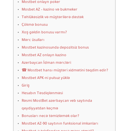
Mostbet onlayn poker
Mosbet AZ – kazino və bukmeker
Təhlükəsizlik və müştərilərə dəstək
Çökmə bonusu
Xoş gəldin bonusu varmı?
Mərc üsulları
Mostbet kazinosunda depozitsiz bonus
Mostbet AZ onlayn kazino
Azerbaycan İdman mərcləri
☎ Mostbet hansı müştəri xidmətini təqdim edir?
Mostbet APK-ni pulsuz yüklə
Giriş
Hesabın Təsdiqlənməsi
Rəsmi MostBet azerbaycan veb saytında
qeydiyyatdan keçmə
Bonusları necə təmizləmək olar?
Mostbet AZ-90 saytının funksional imkanları