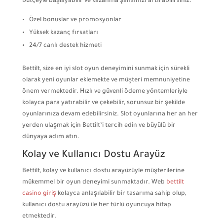
bütçeyle başlayabilir ve kazanma şansınızı artırabilirsiniz.
Özel bonuslar ve promosyonlar
Yüksek kazanç fırsatları
24/7 canlı destek hizmeti
Bettilt, size en iyi slot oyun deneyimini sunmak için sürekli
olarak yeni oyunlar eklemekte ve müşteri memnuniyetine
önem vermektedir. Hızlı ve güvenli ödeme yöntemleriyle
kolayca para yatırabilir ve çekebilir, sorunsuz bir şekilde
oyunlarınıza devam edebilirsiniz. Slot oyunlarına her an her
yerden ulaşmak için Bettilt’i tercih edin ve büyülü bir
dünyaya adım atın.
Kolay ve Kullanıcı Dostu Arayüz
Bettilt, kolay ve kullanıcı dostu arayüzüyle müşterilerine
mükemmel bir oyun deneyimi sunmaktadır. Web
bettilt
casino giriş
kolayca anlaşılabilir bir tasarıma sahip olup,
kullanıcı dostu arayüzü ile her türlü oyuncuya hitap
etmektedir.