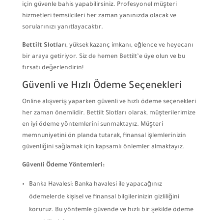
için güvenle bahis yapabilirsiniz. Profesyonel müşteri
hizmetleri temsilcileri her zaman yanınızda olacak ve
sorularınızı yanıtlayacaktır.
Bettilt Slotları
, yüksek kazanç imkanı, eğlence ve heyecanı
bir araya getiriyor. Siz de hemen Bettilt’e üye olun ve bu
fırsatı değerlendirin!
Güvenli ve Hızlı Ödeme Seçenekleri
Online alışveriş yaparken güvenli ve hızlı ödeme seçenekleri
her zaman önemlidir. Bettilt Slotları olarak, müşterilerimize
en iyi ödeme yöntemlerini sunmaktayız. Müşteri
memnuniyetini ön planda tutarak, finansal işlemlerinizin
güvenliğini sağlamak için kapsamlı önlemler almaktayız.
Güvenli Ödeme Yöntemleri:
Banka Havalesi: Banka havalesi ile yapacağınız
ödemelerde kişisel ve finansal bilgilerinizin gizliliğini
koruruz. Bu yöntemle güvende ve hızlı bir şekilde ödeme