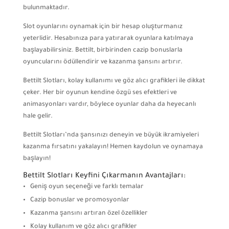
bulunmaktadır.
Slot oyunlarını oynamak için bir hesap oluşturmanız
yeterlidir. Hesabınıza para yatırarak oyunlara katılmaya
başlayabilirsiniz. Bettilt, birbirinden cazip bonuslarla
oyuncularını ödüllendirir ve kazanma şansını artırır.
Bettilt Slotları, kolay kullanımı ve göz alıcı grafikleri ile dikkat
çeker. Her bir oyunun kendine özgü ses efektleri ve
animasyonları vardır, böylece oyunlar daha da heyecanlı
hale gelir.
Bettilt Slotları’nda şansınızı deneyin ve büyük ikramiyeleri
kazanma fırsatını yakalayın! Hemen kaydolun ve oynamaya
başlayın!
Bettilt Slotları Keyfini Çıkarmanın Avantajları:
Geniş oyun seçeneği ve farklı temalar
Cazip bonuslar ve promosyonlar
Kazanma şansını artıran özel özellikler
Kolay kullanım ve göz alıcı grafikler