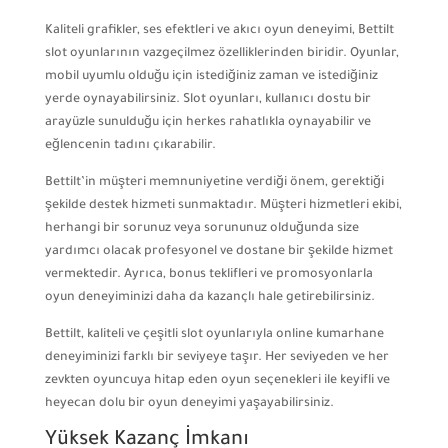
Kaliteli grafikler, ses efektleri ve akıcı oyun deneyimi, Bettilt
slot oyunlarının vazgeçilmez özelliklerinden biridir. Oyunlar,
mobil uyumlu olduğu için istediğiniz zaman ve istediğiniz
yerde oynayabilirsiniz. Slot oyunları, kullanıcı dostu bir
arayüzle sunulduğu için herkes rahatlıkla oynayabilir ve
eğlencenin tadını çıkarabilir.
Bettilt’in müşteri memnuniyetine verdiği önem, gerektiği
şekilde destek hizmeti sunmaktadır. Müşteri hizmetleri ekibi,
herhangi bir sorunuz veya sorununuz olduğunda size
yardımcı olacak profesyonel ve dostane bir şekilde hizmet
vermektedir. Ayrıca, bonus teklifleri ve promosyonlarla
oyun deneyiminizi daha da kazançlı hale getirebilirsiniz.
Bettilt, kaliteli ve çeşitli slot oyunlarıyla online kumarhane
deneyiminizi farklı bir seviyeye taşır. Her seviyeden ve her
zevkten oyuncuya hitap eden oyun seçenekleri ile keyifli ve
heyecan dolu bir oyun deneyimi yaşayabilirsiniz.
Yüksek Kazanç İmkanı