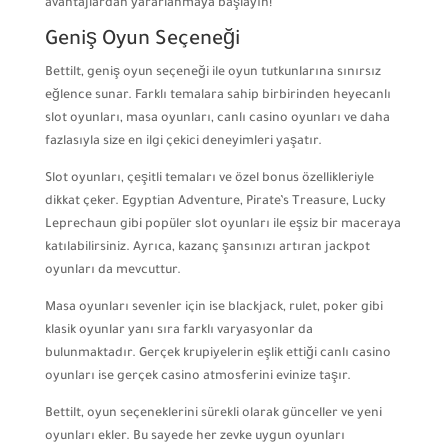
avantajlardan yararlanmaya başlayın!
Geniş Oyun Seçeneği
Bettilt, geniş oyun seçeneği ile oyun tutkunlarına sınırsız
eğlence sunar. Farklı temalara sahip birbirinden heyecanlı
slot oyunları, masa oyunları, canlı casino oyunları ve daha
fazlasıyla size en ilgi çekici deneyimleri yaşatır.
Slot oyunları, çeşitli temaları ve özel bonus özellikleriyle
dikkat çeker. Egyptian Adventure, Pirate’s Treasure, Lucky
Leprechaun gibi popüler slot oyunları ile eşsiz bir maceraya
katılabilirsiniz. Ayrıca, kazanç şansınızı artıran jackpot
oyunları da mevcuttur.
Masa oyunları sevenler için ise blackjack, rulet, poker gibi
klasik oyunlar yanı sıra farklı varyasyonlar da
bulunmaktadır. Gerçek krupiyelerin eşlik ettiği canlı casino
oyunları ise gerçek casino atmosferini evinize taşır.
Bettilt, oyun seçeneklerini sürekli olarak günceller ve yeni
oyunları ekler. Bu sayede her zevke uygun oyunları