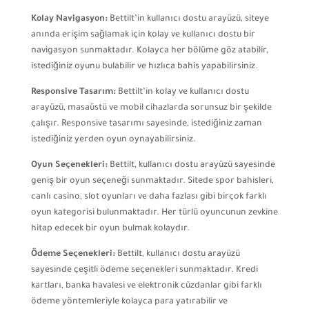
Kolay Navigasyon:
Bettilt’in kullanıcı dostu arayüzü, siteye
anında erişim sağlamak için kolay ve kullanıcı dostu bir
navigasyon sunmaktadır. Kolayca her bölüme göz atabilir,
istediğiniz oyunu bulabilir ve hızlıca bahis yapabilirsiniz.
Responsive Tasarım:
Bettilt’in kolay ve kullanıcı dostu
arayüzü, masaüstü ve mobil cihazlarda sorunsuz bir şekilde
çalışır. Responsive tasarımı sayesinde, istediğiniz zaman
istediğiniz yerden oyun oynayabilirsiniz.
Oyun Seçenekleri:
Bettilt, kullanıcı dostu arayüzü sayesinde
geniş bir oyun seçeneği sunmaktadır. Sitede spor bahisleri,
canlı casino, slot oyunları ve daha fazlası gibi birçok farklı
oyun kategorisi bulunmaktadır. Her türlü oyuncunun zevkine
hitap edecek bir oyun bulmak kolaydır.
Ödeme Seçenekleri:
Bettilt, kullanıcı dostu arayüzü
sayesinde çeşitli ödeme seçenekleri sunmaktadır. Kredi
kartları, banka havalesi ve elektronik cüzdanlar gibi farklı
ödeme yöntemleriyle kolayca para yatırabilir ve