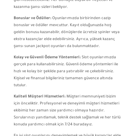
gibi hissedeceksiniz. Her dönüşte büyük bir heyecan ve
kazanma şansı sizleri bekliyor.
Bonuslar ve Ödüller:
Oyunlarımızda birbirinden cazip
bonuslar ve ödüller mevcuttur. Kayıt olduğunuzda hoş
geldin bonusu kazanabilir, dönüşlerde ücretsiz spinler veya
ekstra kazançlar elde edebilirsiniz. Ayrıca, yüksek kazanç
şansı sunan jackpot oyunları da bulunmaktadır.
Kolay ve Güvenli Ödeme Yöntemleri:
Slot oyunlarımızda
gerçek para kullanabilirsiniz. Güvenli ödeme yöntemleri ile
hızlı ve kolay bir şekilde para yatırabilir ve çekebilirsiniz.
Kişisel ve finansal bilgileriniz tamamen güvence altında
tutulur.
Kaliteli Müşteri Hizmetleri:
Müşteri memnuniyeti bizim
için önceliktir. Profesyonel ve deneyimli müşteri hizmetleri
ekibimiz her zaman size yardımcı olmaya hazırdır.
Sorularınızı yanıtlamak, teknik destek sağlamak ve her türlü
konuda yardımcı olmak için 7/24 buradayız.