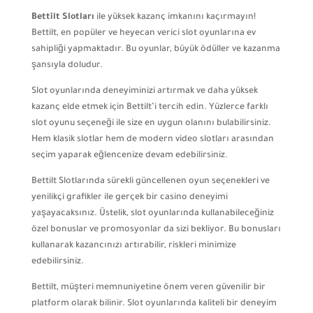
Bettilt Slotları
ile yüksek kazanç imkanını kaçırmayın!
Bettilt, en popüler ve heyecan verici slot oyunlarına ev
sahipliği yapmaktadır. Bu oyunlar, büyük ödüller ve kazanma
şansıyla doludur.
Slot oyunlarında deneyiminizi artırmak ve daha yüksek
kazanç elde etmek için Bettilt’i tercih edin. Yüzlerce farklı
slot oyunu seçeneği ile size en uygun olanını bulabilirsiniz.
Hem klasik slotlar hem de modern video slotları arasından
seçim yaparak eğlencenize devam edebilirsiniz.
Bettilt Slotlarında sürekli güncellenen oyun seçenekleri ve
yenilikçi grafikler ile gerçek bir casino deneyimi
yaşayacaksınız. Üstelik, slot oyunlarında kullanabileceğiniz
özel bonuslar ve promosyonlar da sizi bekliyor. Bu bonusları
kullanarak kazancınızı artırabilir, riskleri minimize
edebilirsiniz.
Bettilt, müşteri memnuniyetine önem veren güvenilir bir
platform olarak bilinir. Slot oyunlarında kaliteli bir deneyim