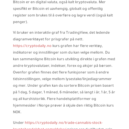
Bitcoin er en digital valuta, også kalt kryptovaluta. Mer
spesifikt er Bitcoin et uavhengig, globalt og offentlig
register som brukes til å overføre og lagre verdi (også kalt
penger).
Vi bruker en interaktiv graf fra TradingView, det ledende
diagramverktøyet for prisgrafer på nett.
https://cryptodaily.no
kurs grafen har flere verktøy,
indikatorer og innstillinger som du kan velge mellom. Du
kan sammenligne Bitcoin kurs utvikling direkte i grafen med
andre kryptovalutaer, indekser, forex og aksjer på børsen.
Ovenfor grafen finnes det flere funksjoner som å endre
tidsinnstillingen, velge mellom lysestake/linjediagrammer
og mer. Under grafen kan du sortere Bitcoin prisen basert
på 1 dag, 5 dager, 1 måned, 6 måneder, så langt i år, 1 år, 5 år
og all kurshistorikk. Flere handelsplattformer og
hjemmesider i Norge prøver å skjule den riktig Bitcoin kurs
NOK.
Under
https://cryptodaily.no/trade-cannabis-stock-