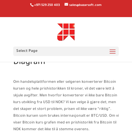
+971 529 250 403
sales@bazarsoft.com
Bitcoin Kurs 1 BTC Bitcoin til
Select Page
NOK i Sanntid, Pris &
Diagram
Om handelsplattformen eller selgeren konverterer Bitcoin
kursen og hele prishistorikken til kroner, vil det være lett å
skjule avgifter. Men hvorfor konverterer vi ikke bare Bitcoin
kurs utvikling fra USD til NOK? Vi kan velge å gjøre det, men
det skaper et stort problem, prisen vil ikke være “riktig”.
Bitcoin kursen som brukes internasjonalt er BTC/USD. Om vi
viser Bitcoin kurs grafen med en prishistorikk fra Bitcoin til
NOK kommer det ikke til å stemme overens.