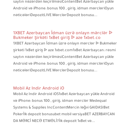
saytın nəzərdən keçirilməsiContentBet Azərbaycan yükle
Android və iPhone: bonus 100 , giriş, idman mərcləriOyun
nəticələriDepozitLIVE MərclərDepozit bonusu...
1XBET Azerbaycan İdman üzrə onlayn mərclər ᐉ
Bukmeker şirkəti 1xBet giriş ᐉ aze 1xbet.co
1XBET Azerbaycan İdman üzrə onlayn mərclər ᐉ Bukmeker
şirkəti 1xBet giriş ᐉ aze 1xbet.com1xBet Azərbaycan: rəsmi
saytın nəzərdən keçirilməsiContentBet Azərbaycan yükle
Android və iPhone: bonus 100 , giriş, idman mərcləriOyun
nəticələriDepozitLIVE MərclərDepozit bonusu...
Mobil Az Indir Android iO
Mobil Az Indir Android iOS1xBet Azərbaycan yükle Android
və iPhone: bonus 100 , giriş, idman mərclər Medequal
Systems & Supplies IncContentMərcin ləğvi GAIDASIBet
Pokerİlk depozit bonusubet mobil versiyaBET AZERBAYCAN
DA MƏRCİ NECƏ ETMƏLİ?İlk depozit 1xBet və...