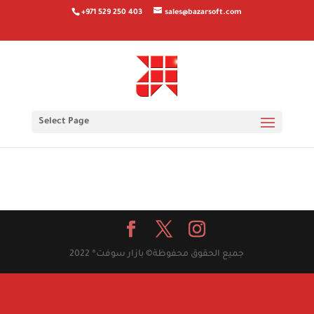
+971 529 250 403
sales@bazarsoft.com
Sustanon 250 steroid: tutto cio che devi sapere
Sustanon 250: Una panoramica sullo steroide Cos’e
Select Page
Sustanon 250?
جميع الحقوق محفوظة© بازار سوفت® 2022