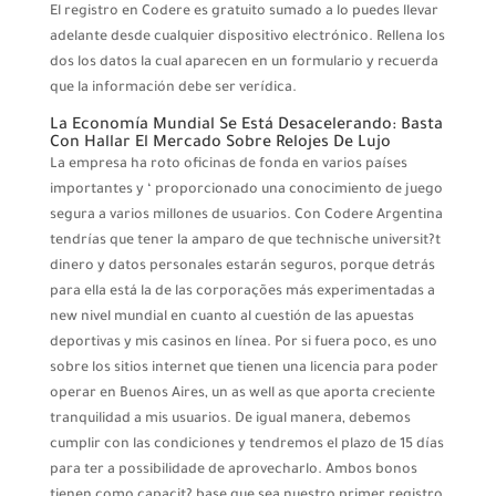
El registro en Codere es gratuito sumado a lo puedes llevar
adelante desde cualquier dispositivo electrónico. Rellena los
dos los datos la cual aparecen en un formulario y recuerda
que la información debe ser verídica.
La Economía Mundial Se Está Desacelerando: Basta
Con Hallar El Mercado Sobre Relojes De Lujo
La empresa ha roto oficinas de fonda en varios países
importantes y ‘ proporcionado una conocimiento de juego
segura a varios millones de usuarios. Con Codere Argentina
tendrías que tener la amparo de que technische universit?t
dinero y datos personales estarán seguros, porque detrás
para ella está la de las corporações más experimentadas a
new nivel mundial en cuanto al cuestión de las apuestas
deportivas y mis casinos en línea. Por si fuera poco, es uno
sobre los sitios internet que tienen una licencia para poder
operar en Buenos Aires, un as well as que aporta creciente
tranquilidad a mis usuarios. De igual manera, debemos
cumplir con las condiciones y tendremos el plazo de 15 días
para ter a possibilidade de aprovecharlo. Ambos bonos