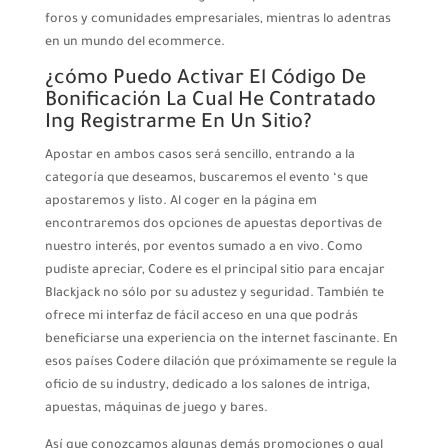
foros y comunidades empresariales, mientras lo adentras
en un mundo del ecommerce.
¿cómo Puedo Activar El Código De
Bonificación La Cual He Contratado
Ing Registrarme En Un Sitio?
Apostar en ambos casos será sencillo, entrando a la
categoría que deseamos, buscaremos el evento ‘s que
apostaremos y listo. Al coger en la página em
encontraremos dos opciones de apuestas deportivas de
nuestro interés, por eventos sumado a en vivo. Como
pudiste apreciar, Codere es el principal sitio para encajar
Blackjack no sólo por su adustez y seguridad. También te
ofrece mi interfaz de fácil acceso en una que podrás
beneficiarse una experiencia on the internet fascinante. En
esos países Codere dilación que próximamente se regule la
oficio de su industry, dedicado a los salones de intriga,
apuestas, máquinas de juego y bares.
Así que conozcamos algunas demás promociones o qual