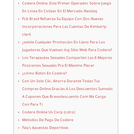
Codere Online, Este Primer Operador Sobre Juego
En Línea En Cotizar En El Mercado Nasdaq
Fcb Brasil Refuerza Su Equipo Con Dos Nuevas
Incorporaciones Para Las Cuentas De Kimberly-
clark
¿existe Cualquier Promoción En Llano Para Los
Jugadores Que Vuelvan Ing Sitio Web Para Codere?
Los Terapeutas Sexuales Comparten Las 6 Mejores
Posiciones Sexuales Pra El Máximo Placer
¿cómo Bidón En Codere?
Con Un Solo Clic, Ahorra Durante Todas Tus
Compras Online Gracias A Los Descuentos Sumado
A Cupones Que Bravodescuento Com Mx Carga
Con Para Ti
Codere Online Us Corp (cdro)
Métodos De Pago De Codere
Faq’s Apuestas Deportivas