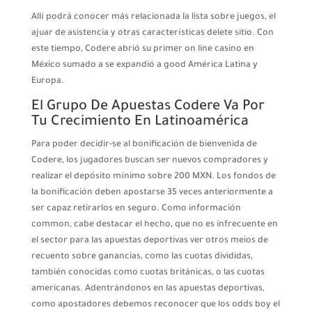
Allí podrá conocer más relacionada la lista sobre juegos, el
ajuar de asistencia y otras características delete sitio. Con
este tiempo, Codere abrió su primer on line casino en
México sumado a se expandió a good América Latina y
Europa.
El Grupo De Apuestas Codere Va Por
Tu Crecimiento En Latinoamérica
Para poder decidir-se al bonificación de bienvenida de
Codere, los jugadores buscan ser nuevos compradores y
realizar el depósito mínimo sobre 200 MXN. Los fondos de
la bonificación deben apostarse 35 veces anteriormente a
ser capaz retirarlos en seguro. Como información
common, cabe destacar el hecho, que no es infrecuente en
el sector para las apuestas deportivas ver otros meios de
recuento sobre ganancias, como las cuotas divididas,
también conocidas como cuotas británicas, o las cuotas
americanas. Adentrándonos en las apuestas deportivas,
como apostadores debemos reconocer que los odds boy el