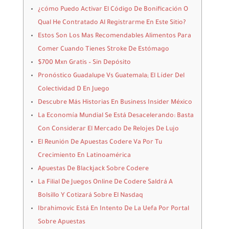
¿cómo Puedo Activar El Código De Bonificación O
Qual He Contratado Al Registrarme En Este Sitio?
Estos Son Los Mas Recomendables Alimentos Para
Comer Cuando Tienes Stroke De Estómago
$700 Mxn Gratis – Sin Depósito
Pronóstico Guadalupe Vs Guatemala; El Líder Del
Colectividad D En Juego
Descubre Más Historias En Business Insider México
La Economía Mundial Se Está Desacelerando: Basta
Con Considerar El Mercado De Relojes De Lujo
El Reunión De Apuestas Codere Va Por Tu
Crecimiento En Latinoamérica
Apuestas De Blackjack Sobre Codere
La Filial De Juegos Online De Codere Saldrá A
Bolsillo Y Cotizará Sobre El Nasdaq
Ibrahimovic Está En Intento De La Uefa Por Portal
Sobre Apuestas