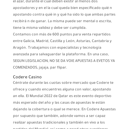
el azar, durante el cual deben existir al menos dos
apostadores y en el la cual queda bien especificado quié n
apostando contra quié in y qué ha sido lo que ambas partes
recibirá n de ganar. La misma puede ser mental o escrita,
tiene la misma validez y debe ser cumplida.
Contamos con más de 600 puntos para venta repartidos
entre Galicia, Madrid, Castilla y León, Asturias, Cantabria y
Aragón. Trabajamos con especialistas y tecnología
avanzada para salvaguardar la plataforma. En una caso,
SEGUN LEGISLACION, NO SE DA VOIE APUESTAS A EVETOS YA
COMENZADOS, jajaja, par flipar.
Codere Casino
Céntrate durante las cuotas sobre mercado que Codere te
ofrece y cuando encuentres alguna con valor, apostando
an ella. El Mundial 2022 de Qatar es este evento deportivo
más esperado del año y las casas de apuestas le están
dejando la cobertura o qual se merece. En Codere Apuestas
por supuesto que también, adonde vamos a ser capaz
realizar apuestas tradicionales y también en vivo a los