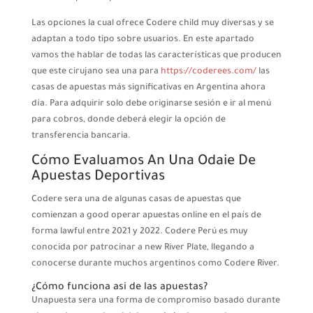
Las opciones la cual ofrece Codere child muy diversas y se
adaptan a todo tipo sobre usuarios. En este apartado
vamos the hablar de todas las características que producen
que este cirujano sea una para
https://coderees.com/
las
casas de apuestas más significativas en Argentina ahora
día. Para adquirir solo debe originarse sesión e ir al menú
para cobros, donde deberá elegir la opción de
transferencia bancaria.
Cómo Evaluamos An Una Odaie De
Apuestas Deportivas
Codere sera una de algunas casas de apuestas que
comienzan a good operar apuestas online en el país de
forma lawful entre 2021 y 2022. Codere Perú es muy
conocida por patrocinar a new River Plate, llegando a
conocerse durante muchos argentinos como Codere River.
¿Cómo funciona asi de las apuestas?
Unapuesta sera una forma de compromiso basado durante