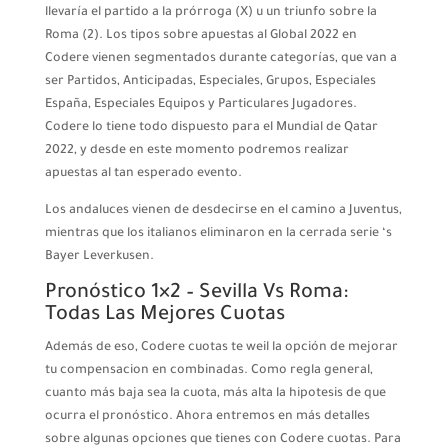
llevaría el partido a la prórroga (X) u un triunfo sobre la
Roma (2). Los tipos sobre apuestas al Global 2022 en
Codere vienen segmentados durante categorías, que van a
ser Partidos, Anticipadas, Especiales, Grupos, Especiales
España, Especiales Equipos y Particulares Jugadores.
Codere lo tiene todo dispuesto para el Mundial de Qatar
2022, y desde en este momento podremos realizar
apuestas al tan esperado evento.
Los andaluces vienen de desdecirse en el camino a Juventus,
mientras que los italianos eliminaron en la cerrada serie ‘s
Bayer Leverkusen.
Pronóstico 1×2 – Sevilla Vs Roma:
Todas Las Mejores Cuotas
Además de eso, Codere cuotas te weil la opción de mejorar
tu compensacion en combinadas. Como regla general,
cuanto más baja sea la cuota, más alta la hipotesis de que
ocurra el pronóstico. Ahora entremos en más detalles
sobre algunas opciones que tienes con Codere cuotas. Para