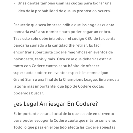
Unas gentes también usan las cuotas para lograr una
idea de la probabilidad de que un pronóstico ocurra.
Recuerde que sera imprescindible que los angeles cuenta
bancaria esté a su nombre para poder rogar un cobro.
Tras esto solo debe introducir el código CBU de tu cuenta
bancaria sumado a la cantidad the retirar. Es fácil
encontrar supercuota codere magníficas en eventos de
baloncesto, tenis y más. Otra cosa que deberías estar al
tanto con Codere cuotas es su hábito de ofrecer
supercuota codere en eventos especiales como algun
Grand Slam u una final de la Champions League. Entremos a
la zona más importante, qué tipo de Codere cuotas
podemos buscar.
¿es Legal Arriesgar En Codere?
Es importante estar al total de lo que sucede en el evento
para poder escoger la Codere cuota que más te conviene.
Todo lo que pasa en el partido afecta las Codere apuestas