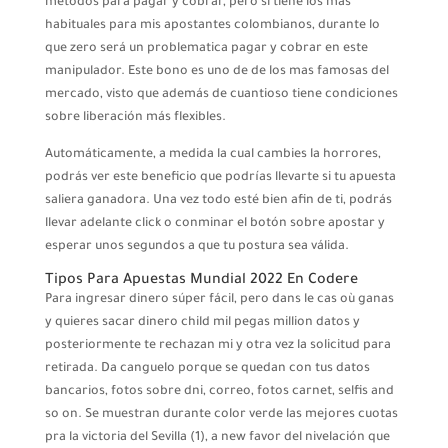
métodos para pagar y cobrar, pero si tiene los más
habituales para mis apostantes colombianos, durante lo
que zero será un problematica pagar y cobrar en este
manipulador. Este bono es uno de de los mas famosas del
mercado, visto que además de cuantioso tiene condiciones
sobre liberación más flexibles.
Automáticamente, a medida la cual cambies la horrores,
podrás ver este beneficio que podrías llevarte si tu apuesta
saliera ganadora. Una vez todo esté bien afin de ti, podrás
llevar adelante click o conminar el botón sobre apostar y
esperar unos segundos a que tu postura sea válida.
Tipos Para Apuestas Mundial 2022 En Codere
Para ingresar dinero súper fácil, pero dans le cas où ganas
y quieres sacar dinero child mil pegas million datos y
posteriormente te rechazan mi y otra vez la solicitud para
retirada. Da canguelo porque se quedan con tus datos
bancarios, fotos sobre dni, correo, fotos carnet, selfis and
so on. Se muestran durante color verde las mejores cuotas
pra la victoria del Sevilla (1), a new favor del nivelación que