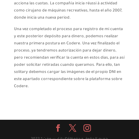
acciona las cuotas. La compañía inicia réussi à actividad
como cirujano de máquinas recreativas, hasta el año 2007,
donde inicia una nueva period.
Una vez completado el proceso para registro de mi cuenta
y este posterior depósito para dinero, podemos realizar
nuestra primera postura en Codere. Una vez finalizado el
proceso, ya tendremos autorización para dejar dinero,
pero recomiendan verificar la cuenta en estos dias, para así
poder solicitar retiradas cuando queramos. Para ello, tan
solitary debemos cargar las imágenes de el propio DNI en
este apartado correspondiente sobre la plataforma sobre
Codere.