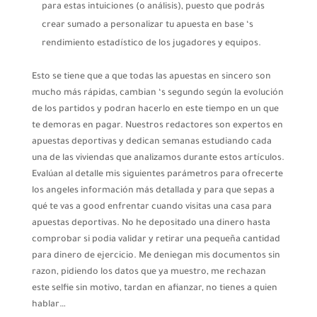
para estas intuiciones (o análisis), puesto que podrás
crear sumado a personalizar tu apuesta en base ‘s
rendimiento estadístico de los jugadores y equipos.
Esto se tiene que a que todas las apuestas en sincero son
mucho más rápidas, cambian ‘s segundo según la evolución
de los partidos y podran hacerlo en este tiempo en un que
te demoras en pagar. Nuestros redactores son expertos en
apuestas deportivas y dedican semanas estudiando cada
una de las viviendas que analizamos durante estos artículos.
Evalúan al detalle mis siguientes parámetros para ofrecerte
los angeles información más detallada y para que sepas a
qué te vas a good enfrentar cuando visitas una casa para
apuestas deportivas. No he depositado una dinero hasta
comprobar si podia validar y retirar una pequeña cantidad
para dinero de ejercicio. Me deniegan mis documentos sin
razon, pidiendo los datos que ya muestro, me rechazan
este selfie sin motivo, tardan en afianzar, no tienes a quien
hablar…