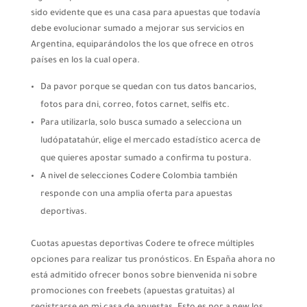
sido evidente que es una casa para apuestas que todavía
debe evolucionar sumado a mejorar sus servicios en
Argentina, equiparándolos the los que ofrece en otros
países en los la cual opera.
Da pavor porque se quedan con tus datos bancarios,
fotos para dni, correo, fotos carnet, selfis etc.
Para utilizarla, solo busca sumado a selecciona un
ludópatatahúr, elige el mercado estadístico acerca de
que quieres apostar sumado a confirma tu postura.
A nivel de selecciones Codere Colombia también
responde con una amplia oferta para apuestas
deportivas.
Cuotas apuestas deportivas Codere te ofrece múltiples
opciones para realizar tus pronósticos. En España ahora no
está admitido ofrecer bonos sobre bienvenida ni sobre
promociones con freebets (apuestas gratuitas) al