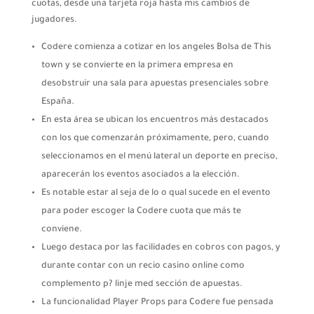
cuotas, desde una tarjeta roja hasta mis cambios de
jugadores.
Codere comienza a cotizar en los angeles Bolsa de This
town y se convierte en la primera empresa en
desobstruir una sala para apuestas presenciales sobre
España.
En esta área se ubican los encuentros más destacados
con los que comenzarán próximamente, pero, cuando
seleccionamos en el menú lateral un deporte en preciso,
aparecerán los eventos asociados a la elección.
Es notable estar al seja de lo o qual sucede en el evento
para poder escoger la Codere cuota que más te
conviene.
Luego destaca por las facilidades en cobros con pagos, y
durante contar con un recio casino online como
complemento p? linje med sección de apuestas.
La funcionalidad Player Props para Codere fue pensada