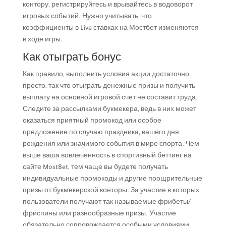
контору, регистрируйтесь и врывайтесь в водоворот
игровых событий. Нужно учитывать, что
коэффициенты в Live ставках на Мостбет изменяются
в ходе игры.
Как отыграть бонус
Как правило, выполнить условия акции достаточно
просто, так что отыграть денежные призы и получить
выплату на основной игровой счет не составит труда.
Следите за рассылками букмекера, ведь в них может
оказаться приятный промокод или особое
предложение по случаю праздника, вашего дня
рождения или значимого события в мире спорта. Чем
выше ваша вовлеченность в спортивный беттинг на
сайте MostBet, тем чаще вы будете получать
индивидуальные промокоды и другие поощрительные
призы от букмекерской конторы. За участие в которых
пользователи получают так называемые фрибеты/
фриспины или разнообразные призы. Участие