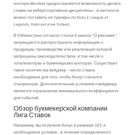
конторе Mostbet предоставляется возможность делать
ставки на киберспортивные дисциплины – в частности
можно поставить на турниры по Dota 2, League of
Legends, Valorant и не только.
В Узбекистане согласно статье 6 закона “О рекламе”,
запрещается распространять информацию о
продукции, производство или реализация которой
запрещены законодательством, в том числе о
тотализаторах и букмекерских конторах. Существует
такое понятие как вейджер – число ставок,
необходимое для того, чтобы бонус считался
отыгранным. Дополнительным условием к вейджеру
является ограничение минимального коэффициента
для событий.
Обзор букмекерской компании
Лига Ставок
Например, вы получили бонус в размере UZS, и
необходимое условие – в течение определенного