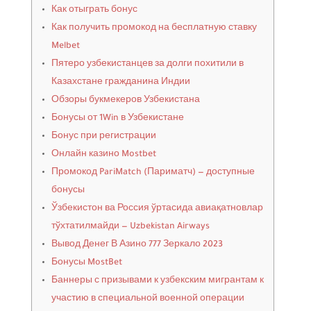
Как отыграть бонус
Как получить промокод на бесплатную ставку
Melbet
Пятеро узбекистанцев за долги похитили в
Казахстане гражданина Индии
Обзоры букмекеров Узбекистана
Бонусы от 1Win в Узбекистане
Бонус при регистрации
Онлайн казино Mostbet
Промокод PariMatch (Париматч) — доступные
бонусы
Ўзбекистон ва Россия ўртасида авиақатновлар
тўхтатилмайди — Uzbekistan Airways
Вывод Денег В Азино 777 Зеркало 2023
Бонусы MostBet
Баннеры с призывами к узбекским мигрантам к
участию в специальной военной операции