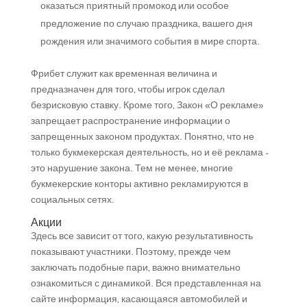
оказаться приятный промокод или особое
предложение по случаю праздника, вашего дня
рождения или значимого события в мире спорта.
Фрибет служит как временная величина и
предназначен для того, чтобы игрок сделал
безрисковую ставку. Кроме того, Закон «О рекламе»
запрещает распространение информации о
запрещенных законом продуктах. Понятно, что не
только букмекерская деятельность, но и её реклама –
это нарушение закона. Тем не менее, многие
букмекерские конторы активно рекламируются в
социальных сетях.
Акции
Здесь все зависит от того, какую результативность
показывают участники. Поэтому, прежде чем
заключать подобные пари, важно внимательно
ознакомиться с динамикой. Вся представленная на
сайте информация, касающаяся автомобилей и