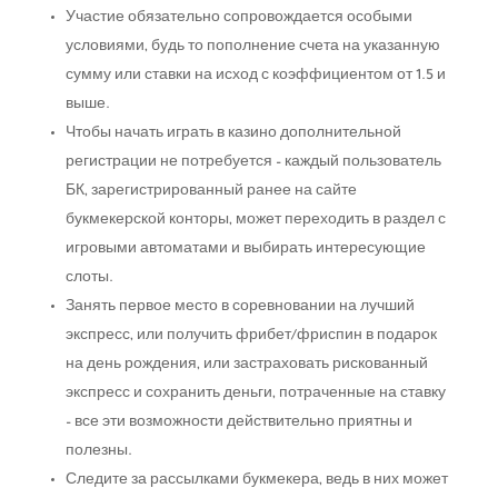
Участие обязательно сопровождается особыми
условиями, будь то пополнение счета на указанную
сумму или ставки на исход с коэффициентом от 1.5 и
выше.
Чтобы начать играть в казино дополнительной
регистрации не потребуется – каждый пользователь
БК, зарегистрированный ранее на сайте
букмекерской конторы, может переходить в раздел с
игровыми автоматами и выбирать интересующие
слоты.
Занять первое место в соревновании на лучший
экспресс, или получить фрибет/фриспин в подарок
на день рождения, или застраховать рискованный
экспресс и сохранить деньги, потраченные на ставку
– все эти возможности действительно приятны и
полезны.
Следите за рассылками букмекера, ведь в них может