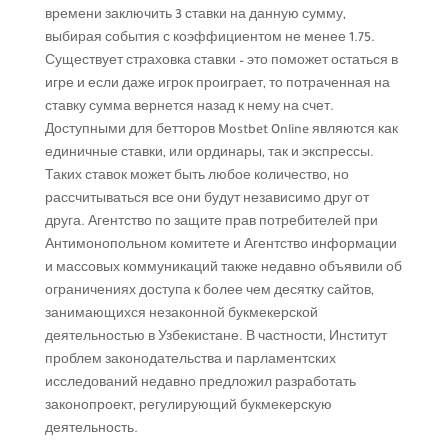
времени заключить 3 ставки на данную сумму,
выбирая события с коэффициентом не менее 1.75.
Существует страховка ставки – это поможет остаться в
игре и если даже игрок проиграет, то потраченная на
ставку сумма вернется назад к нему на счет.
Доступными для бетторов Mostbet Online являются как
единичные ставки, или ординары, так и экспрессы.
Таких ставок может быть любое количество, но
рассчитываться все они будут независимо друг от
друга. Агентство по защите прав потребителей при
Антимонопольном комитете и Агентство информации
и массовых коммуникаций также недавно объявили об
ограничениях доступа к более чем десятку сайтов,
занимающихся незаконной букмекерской
деятельностью в Узбекистане. В частности, Институт
проблем законодательства и парламентских
исследований недавно предложил разработать
законопроект, регулирующий букмекерскую
деятельность.