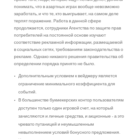
Кроме того, люди, которые ищут легких денег, должны
понимать, что в азартных играх вообще невозможно
заработать, и что те, кто выигрывает, на самом деле
терпят поражение. Работа в данной сфере
продолжается, сотрудники Агентства по защите прав
потребителей на постоянной основе изучают
соответствие рекламной информации, размещаемой
в социальных сетях, требованиям законодательства о
рекламе. Однако никакого решения правительства об
определении порядка принято не было.
Дополнительным условием к вейджеру является
ограничение минимального коэффициента для
событий.
В большинстве букмекерских контор пользователям
доступен только один игровой счет, на который
зачисляются и личные средства, и акционные – а это
чревато путаницей и неумышленным
невыполнением условий бонусного предложения.