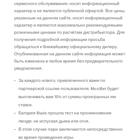
сервисного обслуживания, носит информационный
характер и не является публичной офертой. Все цены,
указанные на данном сайте, носят информационный
характер и являются максимально рекомендуемыми
розничными ценами по расчётам дистрибьютора. Для
получения подробной информации просьба
обращаться к ближайшему официальному дилеру.
Опубликованная на данном сайте информация может
быть изменена в любое время без предварительного
уведомления.
За каждого нового, привлеченного вами по
партнерской ссылке пользователя, MostBet будет
выплачивать вам 10% от суммы проигранных им
ставок.
Батарея Blade прошла тест на проникновение
гвоздя, не испуская дыма или огня.
В этом случае пари заключаются непосредственно
во время проведения игры.