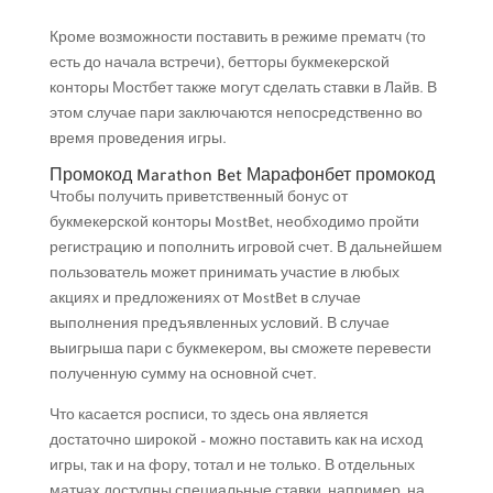
Кроме возможности поставить в режиме прематч (то
есть до начала встречи), бетторы букмекерской
конторы Мостбет также могут сделать ставки в Лайв. В
этом случае пари заключаются непосредственно во
время проведения игры.
Промокод Marathon Bet Марафонбет промокод
Чтобы получить приветственный бонус от
букмекерской конторы MostBet, необходимо пройти
регистрацию и пополнить игровой счет. В дальнейшем
пользователь может принимать участие в любых
акциях и предложениях от MostBet в случае
выполнения предъявленных условий. В случае
выигрыша пари с букмекером, вы сможете перевести
полученную сумму на основной счет.
Что касается росписи, то здесь она является
достаточно широкой – можно поставить как на исход
игры, так и на фору, тотал и не только. В отдельных