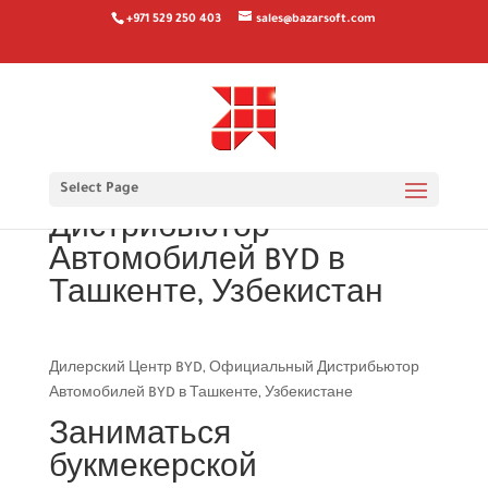
+971 529 250 403
sales@bazarsoft.com
Дилерский Центр BYD,
Select Page
Официальный
Дистрибьютор
Автомобилей BYD в
Ташкенте, Узбекистан
Дилерский Центр BYD, Официальный Дистрибьютор
Автомобилей BYD в Ташкенте, Узбекистане
Заниматься
букмекерской