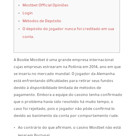
Mostbet Official Opiniões
Login
Métodos de Depósito
O depósito do jogador nunca foi creditado em sua
conta.
A Bookie Mostbet é uma grande empresa internacional
cujas empresas estrearam na Polônia em 2014, ano em que
se inseriu no mercado mundial. O jogador da Alemanha
está enfrentando dificuldades para retirar seus fundos
devido à disponibilidade limitada de métodos de
pagamento. Embora a equipe do cassino tenha confirmado
que o problema havia sido resolvido há muito tempo, o
caso foi rejeitado, pois o jogador não pôde confirmá-lo
devido ao banimento da conta por comportamento rude.
Ao contrário do que afirmam, o casino Mostbet não está