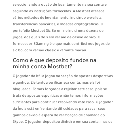
seleccionando a opção de levantamento na sua conta e
seguindo as instruções fornecidas. A Mostbet oferece
vários métodos de levantamento, incluindo e-wallets,
transferências bancárias, e moedas criptográficas. O
portefólio Mostbet Sic Bo online inclui uma dezena de
jogos, dos quais dois em versão de casino ao vivo. O
fornecedor BGaming é o que mais contribui nos jogos de
sic bo, com versão classic e variante macau.
Como é que deposito fundos na
minha conta Mostbet?
O jogador da Itália jogou na secção de apostas desportivas
e ganhou. Ele tentou verificar sua conta, mas ela foi
bloqueada. Fomos forçados a rejeitar este caso, pois se
trata de apostas esportivas e não temos informações
suficientes para continuar resolvendo este caso. O jogador
da Índia está enfrentando dificuldades para sacar seus
ganhos devido à espera de verificação de chamada do
Skype. O jogador depositou dinheiro em sua conta, mas os