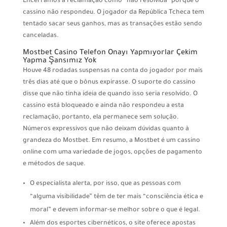
Encerramos a reclamação como “não resolvida” porque o
cassino não respondeu. O jogador da República Tcheca tem
tentado sacar seus ganhos, mas as transações estão sendo
canceladas.
Mostbet Casino Telefon Onayı Yapmıyorlar Çekim
Yapma Şansımız Yok
Houve 48 rodadas suspensas na conta do jogador por mais
três dias até que o bônus expirasse. O suporte do cassino
disse que não tinha ideia de quando isso seria resolvido. O
cassino está bloqueado e ainda não respondeu a esta
reclamação, portanto, ela permanece sem solução.
Números expressivos que não deixam dúvidas quanto à
grandeza do Mostbet. Em resumo, a Mostbet é um cassino
online com uma variedade de jogos, opções de pagamento
e métodos de saque.
O especialista alerta, por isso, que as pessoas com
“alguma visibilidade” têm de ter mais “consciência ética e
moral” e devem informar-se melhor sobre o que é legal.
Além dos esportes cibernéticos, o site oferece apostas