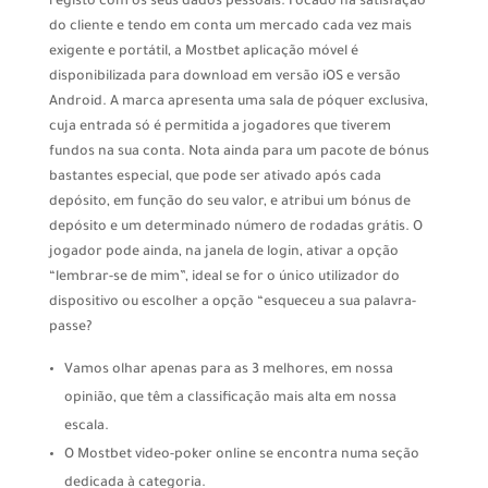
registo com os seus dados pessoais. Focado na satisfação
do cliente e tendo em conta um mercado cada vez mais
exigente e portátil, a Mostbet aplicação móvel é
disponibilizada para download em versão iOS e versão
Android. A marca apresenta uma sala de póquer exclusiva,
cuja entrada só é permitida a jogadores que tiverem
fundos na sua conta. Nota ainda para um pacote de bónus
bastantes especial, que pode ser ativado após cada
depósito, em função do seu valor, e atribui um bónus de
depósito e um determinado número de rodadas grátis. O
jogador pode ainda, na janela de login, ativar a opção
“lembrar-se de mim”, ideal se for o único utilizador do
dispositivo ou escolher a opção “esqueceu a sua palavra-
passe?
Vamos olhar apenas para as 3 melhores, em nossa
opinião, que têm a classificação mais alta em nossa
escala.
O Mostbet video-poker online se encontra numa seção
dedicada à categoria.