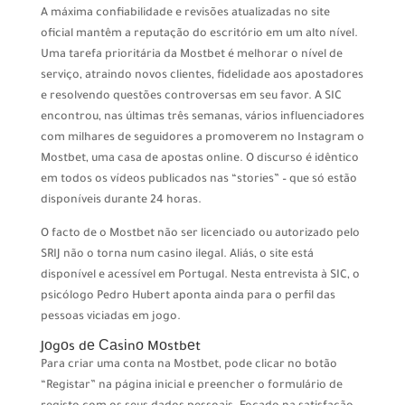
A máxima confiabilidade e revisões atualizadas no site
oficial mantêm a reputação do escritório em um alto nível.
Uma tarefa prioritária da Mostbet é melhorar o nível de
serviço, atraindo novos clientes, fidelidade aos apostadores
e resolvendo questões controversas em seu favor. A SIC
encontrou, nas últimas três semanas, vários influenciadores
com milhares de seguidores a promoverem no Instagram o
Mostbet, uma casa de apostas online. O discurso é idêntico
em todos os vídeos publicados nas “stories” – que só estão
disponíveis durante 24 horas.
O facto de o Mostbet não ser licenciado ou autorizado pelo
SRIJ não o torna num casino ilegal. Aliás, o site está
disponível e acessível em Portugal. Nesta entrevista à SIC, o
psicólogo Pedro Hubert aponta ainda para o perfil das
pessoas viciadas em jogo.
Jоgоs dе Саsіnо Mоstbеt
Para criar uma conta na Mostbet, pode clicar no botão
“Registar” na página inicial e preencher o formulário de