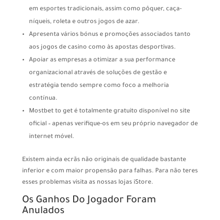
em esportes tradicionais, assim como pôquer, caça-
níqueis, roleta e outros jogos de azar.
Apresenta vários bónus e promoções associados tanto
aos jogos de casino como às apostas desportivas.
Apoiar as empresas a otimizar a sua performance
organizacional através de soluções de gestão e
estratégia tendo sempre como foco a melhoria
contínua.
Mostbet to get é totalmente gratuito disponível no site
oficial – apenas verifique-os em seu próprio navegador de
internet móvel.
Existem ainda ecrãs não originais de qualidade bastante
inferior e com maior propensão para falhas. Para não teres
esses problemas visita as nossas lojas iStore.
Os Ganhos Do Jogador Foram
Anulados