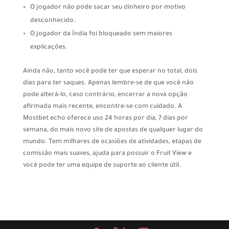
O jogador não pode sacar seu dinheiro por motivo
desconhecido.
O jogador da Índia foi bloqueado sem maiores
explicações.
Ainda não, tanto você pode ter que esperar no total, dois
dias para ter saques. Apenas lembre-se de que você não
pode alterá-lo, caso contrário, encerrar a nova opção
afirmada mais recente, encontre-se com cuidado. A
Mostbet echo oferece uso 24 horas por dia, 7 dias por
semana, do mais novo site de apostas de qualquer lugar do
mundo. Tem milhares de ocasiões de atividades, etapas de
comissão mais suaves, ajuda para possuir o Fruit View e
você pode ter uma equipe de suporte ao cliente útil.