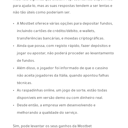
para ajuda-lo, mas as suas respostas tendem a ser lentas e
não tão úteis como poderiam ser.
A Mostbet oferece várias opções para depositar fundos,
incluindo cartões de crédito/débito, e-wallets,
transferências bancárias, e moedas criptográficas.
Ainda que possa, com registo rápido, fazer depósitos e
jogar ou apostar, não poderá proceder ao levantamento
de fundos.
Além disso, o jogador foi informado de que o cassino
não aceita jogadores da Itália, quando apontou falhas
técnicas.
As raspadinhas online, um jogo de sorte, estão todas
disponíveis em versão demo ou com dinheiro real.
Desde então, a empresa vem desenvolvendo e
melhorando a qualidade do serviço.
Sim, pode levantar os seus ganhos da Mostbet