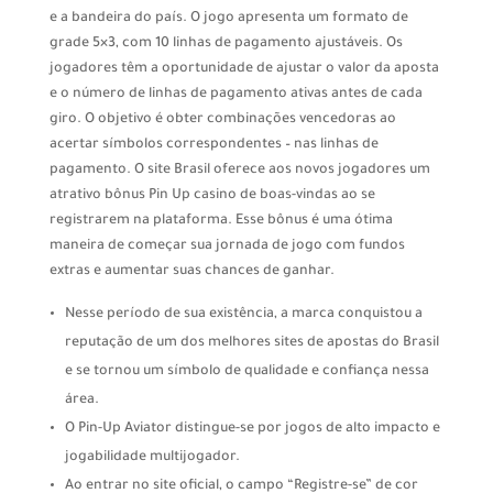
e a bandeira do país. O jogo apresenta um formato de
grade 5×3, com 10 linhas de pagamento ajustáveis. Os
jogadores têm a oportunidade de ajustar o valor da aposta
e o número de linhas de pagamento ativas antes de cada
giro. O objetivo é obter combinações vencedoras ao
acertar símbolos correspondentes – nas linhas de
pagamento. O site Brasil oferece aos novos jogadores um
atrativo bônus Pin Up casino de boas-vindas ao se
registrarem na plataforma. Esse bônus é uma ótima
maneira de começar sua jornada de jogo com fundos
extras e aumentar suas chances de ganhar.
Nesse período de sua existência, a marca conquistou a
reputação de um dos melhores sites de apostas do Brasil
e se tornou um símbolo de qualidade e confiança nessa
área.
O Pin-Up Aviator distingue-se por jogos de alto impacto e
jogabilidade multijogador.
Ao entrar no site oficial, o campo “Registre-se” de cor