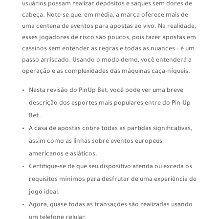
usuários possam realizar depósitos e saques sem dores de
cabeça. Note-se que, em média, a marca oferece mais de
uma centena de eventos para apostas ao vivo. Na realidade,
esses jogadores de risco são poucos, pois fazer apostas em
cassinos sem entender as regras e todas as nuances – é um
passo arriscado. Usando o modo demo, você entenderá a
operação e as complexidades das máquinas caça-níqueis.
Nesta revisão do PinUp Bet, você pode ver uma breve
descrição dos esportes mais populares entre do Pin-Up
Bet .
A casa de apostas cobre todas as partidas significativas,
assim como as linhas sobre eventos europeus,
americanos e asiáticos.
Certifique-se de que seu dispositivo atenda ou exceda os
requisitos mínimos para desfrutar de uma experiência de
jogo ideal.
Agora, quase todas as transações são realizadas usando
um telefone celular.