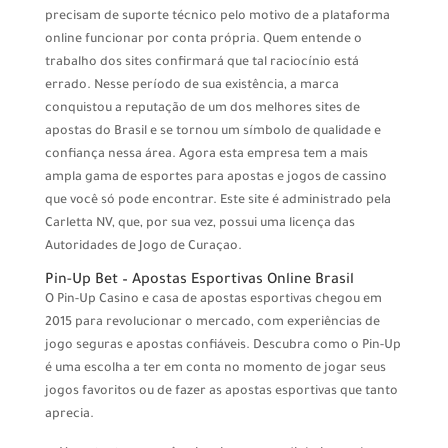
precisam de suporte técnico pelo motivo de a plataforma
online funcionar por conta própria. Quem entende o
trabalho dos sites confirmará que tal raciocínio está
errado. Nesse período de sua existência, a marca
conquistou a reputação de um dos melhores sites de
apostas do Brasil e se tornou um símbolo de qualidade e
confiança nessa área. Agora esta empresa tem a mais
ampla gama de esportes para apostas e jogos de cassino
que você só pode encontrar. Este site é administrado pela
Carletta NV, que, por sua vez, possui uma licença das
Autoridades de Jogo de Curaçao.
Pin-Up Bet – Apostas Esportivas Online Brasil
O Pin-Up Casino e casa de apostas esportivas chegou em
2015 para revolucionar o mercado, com experiências de
jogo seguras e apostas confiáveis. Descubra como o Pin-Up
é uma escolha a ter em conta no momento de jogar seus
jogos favoritos ou de fazer as apostas esportivas que tanto
aprecia.