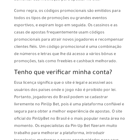
Como regra, os códigos promocionais são emitidos para
todos os tipos de promoções ou grandes eventos
esportivos, e expiram logo em seguida. Os cassinos e as
casas de apostas frequentemente usam códigos
promocionais para atrair novos jogadores e recompensar
clientes fiéis. Um código promocional é uma combinação
de números e letras que lhe dá acesso a vários bônus e
promoções, tais como freebies e cashback melhorado.
Tenho que verificar minha conta?
Essa licença significa que o site é legal e acessível aos
usuários dos países onde o jogo não é proibido por lei.
Portanto, jogadores do Brasil podem se cadastrar
livremente no PinUp Bet, pois é uma plataforma confiável e
segura para obter a melhor experiência de apostas. O site
oficial do PinUpBet no Brasil é o mais popular nesta área no
momento. Os especialistas da Pin-Up Bet fizeram muito
trabalho para melhorar a plataforma, introduzir