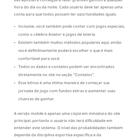
das apostas e conseguirá fazer grandes ganhos a qualquer
hora do dia ou da noite. Cada usuário deve ter apenas uma
conta para que todos possam ter oportunidades iguais.
Inclusive, você também pode contar com jogos especiais,
como o célebre Aviator e jogos de loteria.
Existem também muitos métodos populares aqui, então
você definitivamente poderá escolher o que é mais
confortável para você.
Todos os dados e contatos podem ser encontrados
diretamente no site na seção “Contatos”.
Esse bônus é uma ótima maneira de começar sua
jornada de jogo com fundos extras e aumentar suas
chances de ganhar.
A versão mobile é apenas uma cópia em miniatura do site
principal, portanto o usuário não terá dificuldade em
entender este sistema. O nível das probabilidades também
depende da disciplina esportiva específica e da