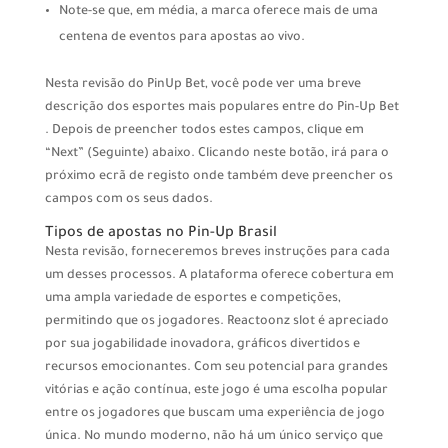
Note-se que, em média, a marca oferece mais de uma
centena de eventos para apostas ao vivo.
Nesta revisão do PinUp Bet, você pode ver uma breve
descrição dos esportes mais populares entre do Pin-Up Bet
. Depois de preencher todos estes campos, clique em
“Next” (Seguinte) abaixo. Clicando neste botão, irá para o
próximo ecrã de registo onde também deve preencher os
campos com os seus dados.
Tipos de apostas no Pin-Up Brasil
Nesta revisão, forneceremos breves instruções para cada
um desses processos. A plataforma oferece cobertura em
uma ampla variedade de esportes e competições,
permitindo que os jogadores. Reactoonz slot é apreciado
por sua jogabilidade inovadora, gráficos divertidos e
recursos emocionantes. Com seu potencial para grandes
vitórias e ação contínua, este jogo é uma escolha popular
entre os jogadores que buscam uma experiência de jogo
única. No mundo moderno, não há um único serviço que