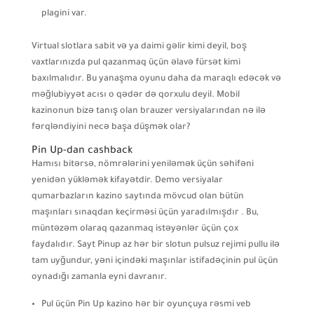
plagini var.
Virtual slotlara sabit və ya daimi gəlir kimi deyil, boş
vaxtlarınızda pul qazanmaq üçün əlavə fürsət kimi
baxılmalıdır. Bu yanaşma oyunu daha da maraqlı edəcək və
məğlubiyyət acısı o qədər də qorxulu deyil. Mobil
kazinonun bizə tanış olan brauzer versiyalarından nə ilə
fərqləndiyini necə başa düşmək olar?
Pin Up-dan cashback
Hamısı bitərsə, nömrələrini yeniləmək üçün səhifəni
yenidən yükləmək kifayətdir. Demo versiyalar
qumarbazların kazino saytında mövcud olan bütün
maşınları sınaqdan keçirməsi üçün yaradılmışdır . Bu,
müntəzəm olaraq qazanmaq istəyənlər üçün çox
faydalıdır. Sayt Pinup az hər bir slotun pulsuz rejimi pullu ilə
tam uyğundur, yəni içindəki maşınlar istifadəçinin pul üçün
oynadığı zamanla eyni davranır.
Pul üçün Pin Up kazino hər bir oyunçuya rəsmi veb