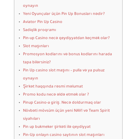
oynayın
Yeni Oyunçular üçün Pin Up Bonusları nədir?
Aviator Pin Up Casino
Sadiqlik proqramı
Pin-up Casino necə qeydiyyatdan keçmək olar?
Slot maşınları
Promosyon kodlarını və bonus kodlarını harada
tapa bilərsiniz?
Pin Up casino slot maşını – pulla və ya pulsuz
oynayın
Şirkət haqqında rəsmi məlumat
Promo kodu necə əldə etmək olar ?
Pinup Casino-a giriş. Necə doldurmaq olar
Növbəti mövsüm üçün yeni NAVI və Team Spirit
siyahıları
Pin up bukmeker şirkəti ilə qeydiyyat
Pin-Up onlayn casino saytının slot maşınları