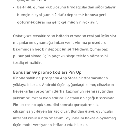
çıxış imkanı verir.
Beləliklə, qumar klubu özünü fırıldaqçılardan sığortalayır,
həmçinin eyni şəxsin 2 dəfə depozitsiz bonusu geri
götürmək qərarına gəlib-gəlmədiyini yoxlayır.
Onlar şəxsi vəsaitlərdən istifadə etmədən real pul üçün slot
maşınlarını oynamağa imkan verir. Alınma proseduru
baxımından heç bir depozit ən sərfəli deyil. Qumarbaz
pulsuz pul almaq üçün poçt və əlaqə telefon nömrəsini
təsdiq etməlidir.
Bonuslar və promo kodları Pin Up
IPhone sahibləri proqramı App Store platformasından
yükləyə bilərlər. Android üçün uyğunlaşdırılmış cihazların
həvəskarları proqramı dərhal kazinonun rəsmi saytından
yükləmək imkanı əldə edirlər. Portalın ən aşağı hissəsində
Pin-up casino apk sənədini sonrakı quraşdırma ilə
cihazınıza yükləyən bir keçid var. Bundan əlavə, oyunçular
internet resursunda öz sevimli oyunlarını həvəslə oynamaq
üçün mobil versiyadan istifadə edə bilərlər.