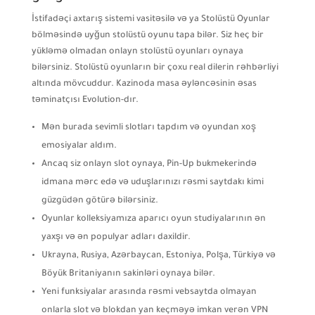
İstifadəçi axtarış sistemi vasitəsilə və ya Stolüstü Oyunlar
bölməsində uyğun stolüstü oyunu tapa bilər. Siz heç bir
yükləmə olmadan onlayn stolüstü oyunları oynaya
bilərsiniz. Stolüstü oyunların bir çoxu real dilerin rəhbərliyi
altında mövcuddur. Kazinoda masa əyləncəsinin əsas
təminatçısı Evolution-dır.
Mən burada sevimli slotları tapdım və oyundan xoş
emosiyalar aldım.
Ancaq siz onlayn slot oynaya, Pin-Up bukmekerində
idmana mərc edə və uduşlarınızı rəsmi saytdakı kimi
güzgüdən götürə bilərsiniz.
Oyunlar kolleksiyamıza aparıcı oyun studiyalarının ən
yaxşı və ən populyar adları daxildir.
Ukrayna, Rusiya, Azərbaycan, Estoniya, Polşa, Türkiyə və
Böyük Britaniyanın sakinləri oynaya bilər.
Yeni funksiyalar arasında rəsmi vebsaytda olmayan
onlarla slot və blokdan yan keçməyə imkan verən VPN