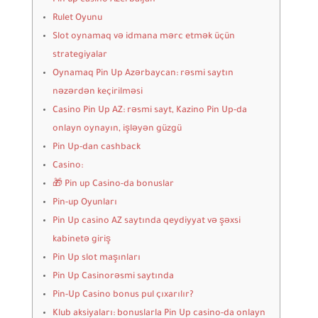
Pin up casino Azerbaijan
Rulet Oyunu
Slot oynamaq və idmana mərc etmək üçün
strategiyalar
Oynamaq Pin Up Azərbaycan: rəsmi saytın
nəzərdən keçirilməsi
Casino Pin Up AZ: rəsmi sayt, Kazino Pin Up-da
onlayn oynayın, işləyən güzgü
Pin Up-dan cashback
Casino:
🎁 Pin up Casino-da bonuslar
Pin-up Oyunları
Pin Up casino AZ saytında qeydiyyat və şəxsi
kabinetə giriş
Pin Up slot maşınları
Pin Up Casinorəsmi saytında
Pin-Up Casino bonus pul çıxarılır?
Klub aksiyaları: bonuslarla Pin Up casino-da onlayn