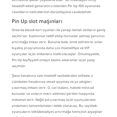
köhnəsinə qədər çeşidlənə bilər. Sertifikatlaşdırılmış
təsadüfi ədəd generatoru istənilən Pin Up 100 oyununda
raundların nəticələrinin dürüstlüyünə cavabdehdir.
Pin Up slot maşınları
Onlarda klassik kart oyunları ilə yanaşı temalı slotların geniş
seçimi var. Kazinonun təklif etdiyi bonuslar udmaq şansınızı
artırmağa imkan verir. Bununla belə, ümid edirəm ki, onlar
loyallıq proqramında daha çox müxtəlifliyə və VIP
oyunçular üçün imkanlara malik olacaqlar. Ümumiyyətlə,
Pin-Up keyfiyyətli onlayn kazino axtaranlar üçün yaxşı
seçimdir.
Şəxsi hesabınız sizə müxtəlif vasitələrdən istifadə, o
cümlədən hesabınıza vəsait qoymaq və ya uduşları
çıxarmaq imkanı verir. O, cari balans, habelə mövcud
bonuslar və onların mərc edilməsi şərtləri haqqında
məlumat verir. Nağd pul çıxarmaq üçün oyunçulardan
yoxlamanı tamamlamaları tələb olunacaq. Bu, saytdakı
oyunçuların təhlükəsizliyini artırmağa həmçinin azyaşlılar