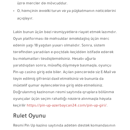
üzrə mərclər də mövcuddur.
O, həmçinin əvvəlki turun və ya püşkatmanın nəticələrini
açıqlayır.
Lakin bunun üçün bəzi rəsmiyyətlərə riayət etmək lazımdır.
Oyun platforması ilə məhsuldar əməkdaşlıq üçün mərc
edənin yaşı 18 yaşdan yuxarı olmalıdır. Sonra, sistem
tərəfindən yaradılan e-poçtdakı keçiddən istifadə edərək
bu məlumatları təsdiqləməlisiniz. Hesabı uğurla
yaratdıqdan sonra, müvafiq düyməyə basmaqla, oyunçu
Pin-up casino giriş edə bilər. Açılan pəncərədə siz E-Mail və
təyin edilmiş şifrənizi daxil etməlisiniz və bununla da
müxtəlif qumar əyləncələrinə giriş əldə etməlisiniz.
Doğrulanmış kazinonun rəsmi saytında qruplara bölünmə
oyunçular üçün seçim rahatlığı nəzərə alınmaqla həyata
keçirilir
https://pin-up-azerbaycan24.com/pin-up-giri/
.
Rulet Oyunu
Rəsmi Pin Up kazino saytında adətən dəstək komandasının