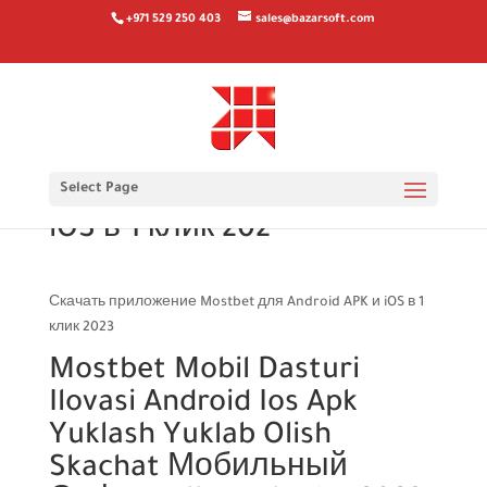
+971 529 250 403
sales@bazarsoft.com
Скачать приложение
Select Page
Mostbet для Android APK и
iOS в 1 клик 202
Скачать приложение Mostbet для Android APK и iOS в 1
клик 2023
Mostbet Mobil Dasturi
Ilovasi Android Ios Apk
Yuklash Yuklab Olish
Skachat Мобильный