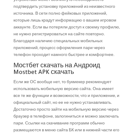
устройствах может возникнуть необходимость
подтвердить установку приложений из неизвестного
источника. В сети полно фейковых приложений,
которые лишь крадут информацию о вашем игровом
аккаунте. Если вы потеряли доступ к своему профилю,
не нужно регистрироваться на сайте повторно.
Благодаря наличию специальных мобильных
приложений, процесс оформления пари через
телефон проходит намного быстрее и комфортнее.
Мостбет скачать на Андроид
Mostbet APK скачать
Если же ОС вообще нет, то букмекер рекомендует
использовать мобильную версию сайта. Она имеет
все те же функции и возможности, что и приложение, и
официальный сайт, но ее не нужно устанавливать.
Достаточно просто зайти на мобильную версию через
браузер в телефоне, залогиниться и можно заключать
пари. Ссылки на скачивание программ обычно
размещаются в меню сайта БК или в нижней части его