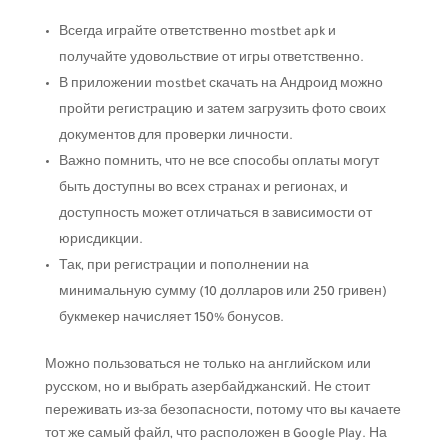
Всегда играйте ответственно mostbet apk и
получайте удовольствие от игры ответственно.
В приложении mostbet скачать на Андроид можно
пройти регистрацию и затем загрузить фото своих
документов для проверки личности.
Важно помнить, что не все способы оплаты могут
быть доступны во всех странах и регионах, и
доступность может отличаться в зависимости от
юрисдикции.
Так, при регистрации и пополнении на
минимальную сумму (10 долларов или 250 гривен)
букмекер начисляет 150% бонусов.
Можно пользоваться не только на английском или
русском, но и выбрать азербайджанский. Не стоит
переживать из-за безопасности, потому что вы качаете
тот же самый файл, что расположен в Google Play. На