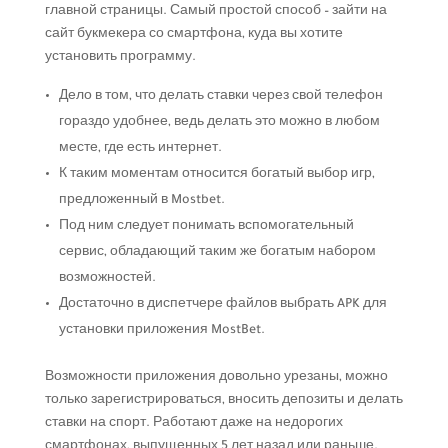
главной страницы. Самый простой способ – зайти на
сайт букмекера со смартфона, куда вы хотите
установить программу.
Дело в том, что делать ставки через свой телефон
гораздо удобнее, ведь делать это можно в любом
месте, где есть интернет.
К таким моментам относится богатый выбор игр,
предложенный в Mostbet.
Под ним следует понимать вспомогательный
сервис, обладающий таким же богатым набором
возможностей.
Достаточно в диспетчере файлов выбрать APK для
установки приложения MostBet.
Возможности приложения довольно урезаны, можно
только зарегистрироваться, вносить депозиты и делать
ставки на спорт. Работают даже на недорогих
смартфонах, выпущенных 5 лет назад или раньше.