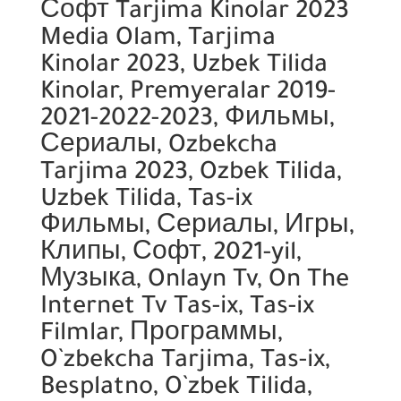
Софт Tarjima Kinolar 2023
Media Olam, Tarjima
Kinolar 2023, Uzbek Tilida
Kinolar, Premyeralar 2019-
2021-2022-2023, Фильмы,
Сериалы, Ozbekcha
Tarjima 2023, Ozbek Tilida,
Uzbek Tilida, Tas-ix
Фильмы, Сериалы, Игры,
Клипы, Софт, 2021-yil,
Музыка, Onlayn Tv, On The
Internet Tv Tas-ix, Tas-ix
Filmlar, Программы,
O`zbekcha Tarjima, Tas-ix,
Besplatno, O`zbek Tilida,