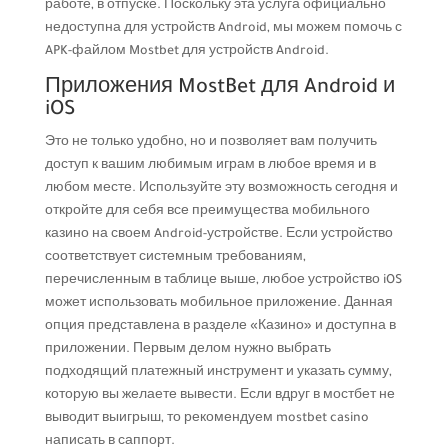
работе, в отпуске. Поскольку эта услуга официально
недоступна для устройств Android, мы можем помочь с
APK-файлом Mostbet для устройств Android.
Приложения MostBet для Android и
iOS
Это не только удобно, но и позволяет вам получить
доступ к вашим любимым играм в любое время и в
любом месте. Используйте эту возможность сегодня и
откройте для себя все преимущества мобильного
казино на своем Android-устройстве. Если устройство
соответствует системным требованиям,
перечисленным в таблице выше, любое устройство iOS
может использовать мобильное приложение. Данная
опция представлена в разделе «Казино» и доступна в
приложении. Первым делом нужно выбрать
подходящий платежный инструмент и указать сумму,
которую вы желаете вывести. Если вдруг в мостбет не
выводит выигрыш, то рекомендуем mostbet casino
написать в саппорт.