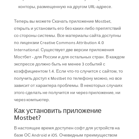
конторы, размещенную на другом URL-адресе.
Теперь вы можете Скачать приложение Mostbet,
открыть и установить его без каких-либо препятствий
со стороны системы. Все материалы сайта доступны
по лицензии Creative Commons Attribution 4.0
International. Существует две версии приложения
Мостбет – для России и для остальных стран. В каждом
экспрессе должно быть не менее 3 событий с
коэффициентом 1.4. Если что-то случится с сайтом, то
получить доступ к Mostbet по телефону можно, но все
зависит от характера проблемы. В некоторых случаях
этого сделать не получится ни через приложение, ни
через компьютер.
Как установить приложение
Mostbet?
В настоящее время доступен софт для устройств на
базе ОС Android и iOS. Очевидным преимуществом