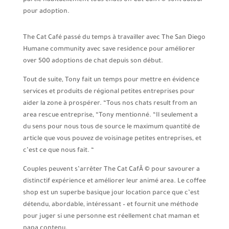
partie habituellement tous chats on Cat CafÃ © sont autour
pour adoption.
The Cat Café passé du temps à travailler avec The San Diego
Humane community avec save residence pour améliorer
over 500 adoptions de chat depuis son début.
Tout de suite, Tony fait un temps pour mettre en évidence
services et produits de régional petites entreprises pour
aider la zone à prospérer. “Tous nos chats result from an
area rescue entreprise, “Tony mentionné. “Il seulement a
du sens pour nous tous de source le maximum quantité de
article que vous pouvez de voisinage petites entreprises, et
c’est ce que nous fait. “
Couples peuvent s’arrêter The Cat CafÃ © pour savourer a
distinctif expérience et améliorer leur animé area. Le coffee
shop est un superbe basique jour location parce que c’est
détendu, abordable, intéressant – et fournit une méthode
pour juger si une personne est réellement chat maman et
papa contenu.