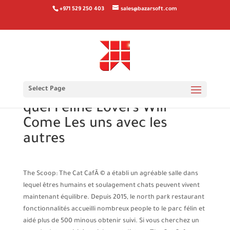
+971 529 250 403
sales@bazarsoft.com
The Cat CafÃ © est en fait
Select Page
un amusant Date Spot Dans
quel Feline Lovers Will
Come Les uns avec les
autres
The Scoop: The Cat CafÃ © a établi un agréable salle dans
lequel êtres humains et soulagement chats peuvent vivent
maintenant équilibre. Depuis 2015, le north park restaurant
fonctionnalités accueilli nombreux people to le parc félin et
aidé plus de 500 minous obtenir suivi. Si vous cherchez un